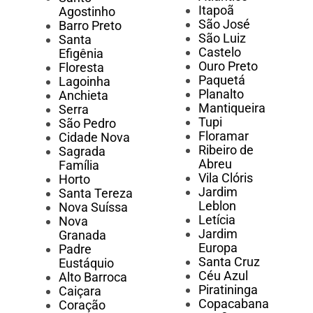
Itapoã
Agostinho
São José
Barro Preto
São Luiz
Santa
Castelo
Efigênia
Ouro Preto
Floresta
Paquetá
Lagoinha
Planalto
Anchieta
Mantiqueira
Serra
Tupi
São Pedro
Floramar
Cidade Nova
Ribeiro de
Sagrada
Abreu
Família
Vila Clóris
Horto
Jardim
Santa Tereza
Leblon
Nova Suíssa
Letícia
Nova
Jardim
Granada
Europa
Padre
Santa Cruz
Eustáquio
Céu Azul
Alto Barroca
Piratininga
Caiçara
Copacabana
Coração