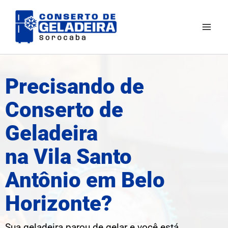
Ir
Mai
para
Men
o
conteúdo
Precisando de
Conserto de
Geladeira
na Vila Santo
Antônio em Belo
Horizonte?
Sua geladeira parou de gelar e você está