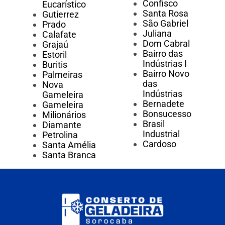
Confisco
Eucarístico
Santa Rosa
Gutierrez
São Gabriel
Prado
Juliana
Calafate
Dom Cabral
Grajaú
Bairro das
Estoril
Indústrias I
Buritis
Bairro Novo
Palmeiras
das
Nova
Indústrias
Gameleira
Bernadete
Gameleira
Bonsucesso
Milionários
Brasil
Diamante
Industrial
Petrolina
Cardoso
Santa Amélia
Santa Branca