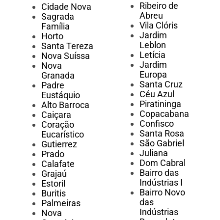
Ribeiro de
Cidade Nova
Abreu
Sagrada
Vila Clóris
Família
Jardim
Horto
Leblon
Santa Tereza
Letícia
Nova Suíssa
Jardim
Nova
Europa
Granada
Santa Cruz
Padre
Céu Azul
Eustáquio
Piratininga
Alto Barroca
Copacabana
Caiçara
Confisco
Coração
Santa Rosa
Eucarístico
São Gabriel
Gutierrez
Juliana
Prado
Dom Cabral
Calafate
Bairro das
Grajaú
Indústrias I
Estoril
Bairro Novo
Buritis
das
Palmeiras
Indústrias
Nova