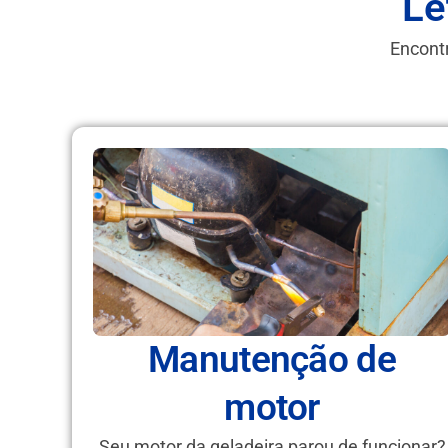
Le
Encontr
Manutenção de
motor
Seu motor da geladeira parou de funcionar?