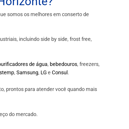
Horizonte?
que somos os melhores em conserto de
iais, incluindo side by side, frost free,
purificadores de água
,
bebedouros
, freezers,
astemp
,
Samsung
,
LG
e
Consul
.
to, prontos para atender você quando mais
reço do mercado.