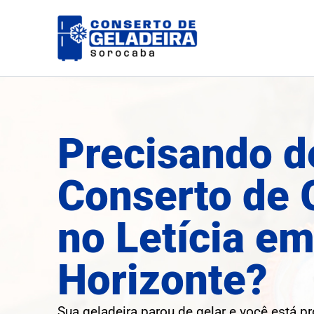
Ir
para
o
conteúdo
Precisando d
Conserto de 
no Letícia em
Horizonte?
Sua geladeira parou de gelar e você está p