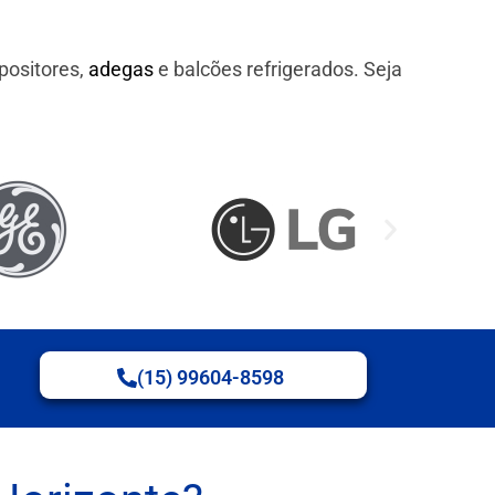
positores,
adegas
e balcões refrigerados. Seja
(15) 99604-8598