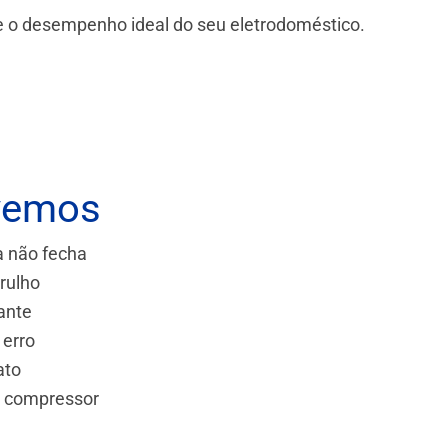
 e o desempenho ideal do seu eletrodoméstico.
vemos
a não fecha
rulho
ante
 erro
ato
e compressor