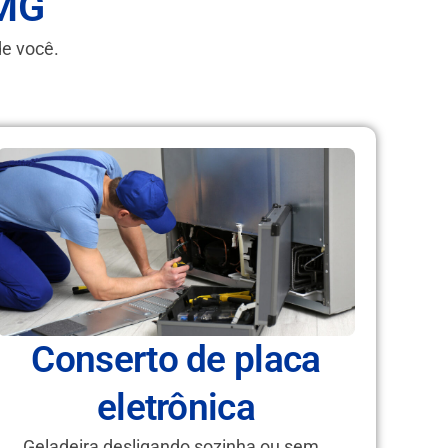
-MG
de você.
Conserto de placa
eletrônica
Geladeira desligando sozinha ou sem