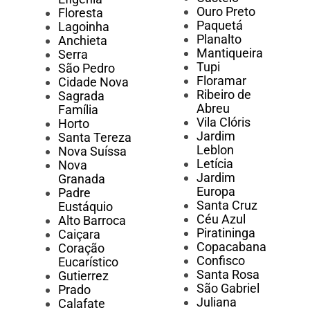
Ouro Preto
Floresta
Paquetá
Lagoinha
Planalto
Anchieta
Mantiqueira
Serra
Tupi
São Pedro
Floramar
Cidade Nova
Ribeiro de
Sagrada
Abreu
Família
Vila Clóris
Horto
Jardim
Santa Tereza
Leblon
Nova Suíssa
Letícia
Nova
Jardim
Granada
Europa
Padre
Santa Cruz
Eustáquio
Céu Azul
Alto Barroca
Piratininga
Caiçara
Copacabana
Coração
Confisco
Eucarístico
Santa Rosa
Gutierrez
São Gabriel
Prado
Juliana
Calafate