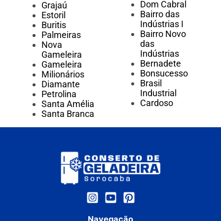
Dom Cabral
Grajaú
Bairro das
Estoril
Indústrias I
Buritis
Bairro Novo
Palmeiras
das
Nova
Indústrias
Gameleira
Bernadete
Gameleira
Bonsucesso
Milionários
Brasil
Diamante
Industrial
Petrolina
Cardoso
Santa Amélia
Santa Branca
Navegação