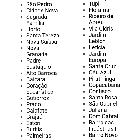
Tupi
São Pedro
Floramar
Cidade Nova
Ribeiro de
Sagrada
Abreu
Família
Vila Clóris
Horto
Jardim
Santa Tereza
Leblon
Nova Suíssa
Letícia
Nova
Jardim
Granada
Europa
Padre
Santa Cruz
Eustáquio
Céu Azul
Alto Barroca
Piratininga
Caiçara
Copacabana
Coração
Confisco
Eucarístico
Santa Rosa
Gutierrez
São Gabriel
Prado
Juliana
Calafate
Dom Cabral
Grajaú
Bairro das
Estoril
Indústrias I
Buritis
Bairro Novo
Palmeiras