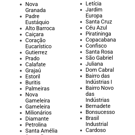
Letícia
Nova
Jardim
Granada
Europa
Padre
Santa Cruz
Eustáquio
Céu Azul
Alto Barroca
Piratininga
Caiçara
Copacabana
Coração
Confisco
Eucarístico
Santa Rosa
Gutierrez
São Gabriel
Prado
Juliana
Calafate
Dom Cabral
Grajaú
Bairro das
Estoril
Indústrias I
Buritis
Bairro Novo
Palmeiras
das
Nova
Indústrias
Gameleira
Bernadete
Gameleira
Bonsucesso
Milionários
Brasil
Diamante
Industrial
Petrolina
Cardoso
Santa Amélia