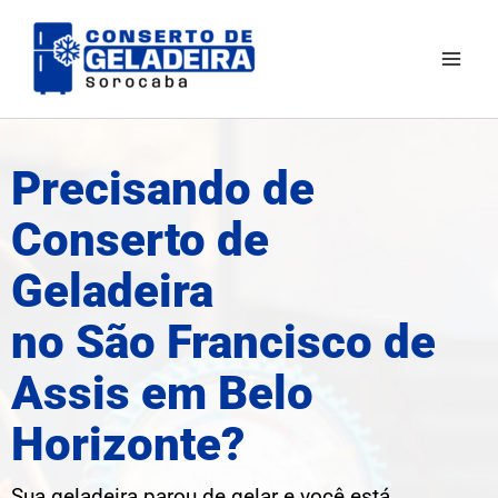
Ir
Mai
para
Men
o
conteúdo
Precisando de
Conserto de
Geladeira
no São Francisco de
Assis em Belo
Horizonte?
Sua geladeira parou de gelar e você está