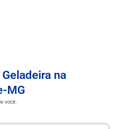
 Geladeira na
te-MG
de você.