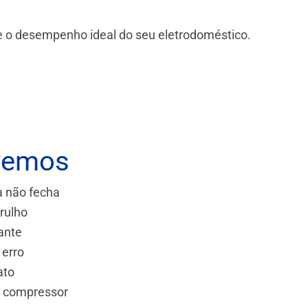
 e o desempenho ideal do seu eletrodoméstico.
vemos
a não fecha
rulho
ante
 erro
ato
e compressor