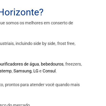
Horizonte?
que somos os melhores em conserto de
iais, incluindo side by side, frost free,
purificadores de água
,
bebedouros
, freezers,
astemp
,
Samsung
,
LG
e
Consul
.
to, prontos para atender você quando mais
reço do mercado.