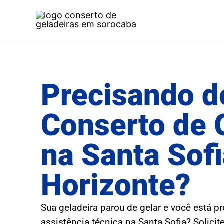
Ir
para
o
conteúdo
Precisando d
Conserto de 
na Santa Sof
Horizonte?
Sua geladeira parou de gelar e você está p
assistência técnica na Santa Sofia? Solici