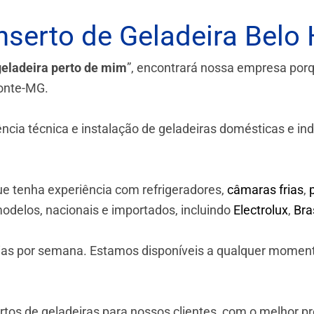
serto de Geladeira Belo 
geladeira perto de mim
”, encontrará nossa empresa por
zonte-MG.
a técnica e instalação de geladeiras domésticas e industr
e tenha experiência com refrigeradores,
câmaras frias
,
odelos, nacionais e importados, incluindo
Electrolux
,
Br
 dias por semana. Estamos disponíveis a qualquer momen
os de geladeiras para nossos clientes, com o melhor p