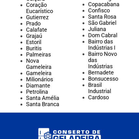
Copacabana
Coração
Confisco
Eucarístico
Santa Rosa
Gutierrez
São Gabriel
Prado
Juliana
Calafate
Dom Cabral
Grajaú
Bairro das
Estoril
Indústrias I
Buritis
Bairro Novo
Palmeiras
das
Nova
Indústrias
Gameleira
Bernadete
Gameleira
Bonsucesso
Milionários
Brasil
Diamante
Industrial
Petrolina
Cardoso
Santa Amélia
Santa Branca