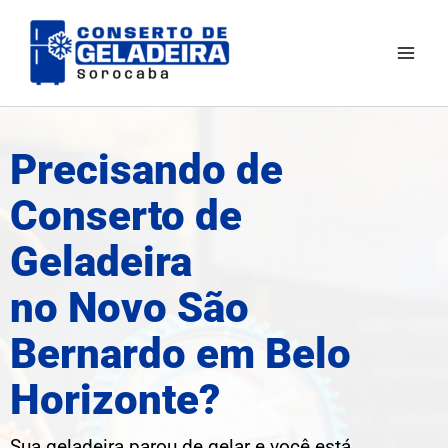
Ir
Mai
para
Men
o
conteúdo
Precisando de
Conserto de
Geladeira
no Novo São
Bernardo em Belo
Horizonte?
Sua geladeira parou de gelar e você está