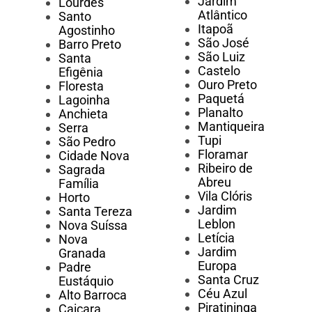
Jardim
Lourdes
Atlântico
Santo
Itapoã
Agostinho
São José
Barro Preto
São Luiz
Santa
Castelo
Efigênia
Ouro Preto
Floresta
Paquetá
Lagoinha
Planalto
Anchieta
Mantiqueira
Serra
Tupi
São Pedro
Floramar
Cidade Nova
Ribeiro de
Sagrada
Abreu
Família
Vila Clóris
Horto
Jardim
Santa Tereza
Leblon
Nova Suíssa
Letícia
Nova
Jardim
Granada
Europa
Padre
Santa Cruz
Eustáquio
Céu Azul
Alto Barroca
Piratininga
Caiçara