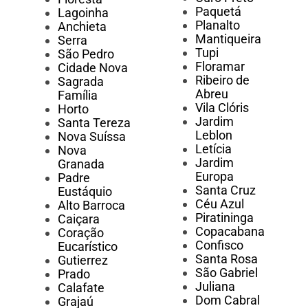
Paquetá
Lagoinha
Planalto
Anchieta
Mantiqueira
Serra
Tupi
São Pedro
Floramar
Cidade Nova
Ribeiro de
Sagrada
Abreu
Família
Vila Clóris
Horto
Jardim
Santa Tereza
Leblon
Nova Suíssa
Letícia
Nova
Jardim
Granada
Europa
Padre
Santa Cruz
Eustáquio
Céu Azul
Alto Barroca
Piratininga
Caiçara
Copacabana
Coração
Confisco
Eucarístico
Santa Rosa
Gutierrez
São Gabriel
Prado
Juliana
Calafate
Dom Cabral
Grajaú