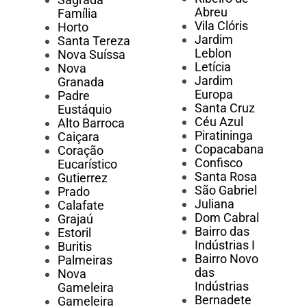
Abreu
Família
Vila Clóris
Horto
Jardim
Santa Tereza
Leblon
Nova Suíssa
Letícia
Nova
Jardim
Granada
Europa
Padre
Santa Cruz
Eustáquio
Céu Azul
Alto Barroca
Piratininga
Caiçara
Copacabana
Coração
Confisco
Eucarístico
Santa Rosa
Gutierrez
São Gabriel
Prado
Juliana
Calafate
Dom Cabral
Grajaú
Bairro das
Estoril
Indústrias I
Buritis
Bairro Novo
Palmeiras
das
Nova
Indústrias
Gameleira
Bernadete
Gameleira