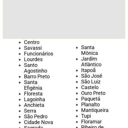
Centro
Santa
Savassi
Mônica
Funcionários
Jardim
Lourdes
Atlântico
Santo
Itapoã
Agostinho
São José
Barro Preto
São Luiz
Santa
Castelo
Efigênia
Ouro Preto
Floresta
Paquetá
Lagoinha
Planalto
Anchieta
Mantiqueira
Serra
Tupi
São Pedro
Floramar
Cidade Nova
Ribeiro de
Sagrada