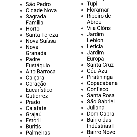
Tupi
São Pedro
Floramar
Cidade Nova
Ribeiro de
Sagrada
Abreu
Família
Vila Clóris
Horto
Jardim
Santa Tereza
Leblon
Nova Suíssa
Letícia
Nova
Jardim
Granada
Europa
Padre
Santa Cruz
Eustáquio
Céu Azul
Alto Barroca
Piratininga
Caiçara
Copacabana
Coração
Confisco
Eucarístico
Santa Rosa
Gutierrez
São Gabriel
Prado
Juliana
Calafate
Dom Cabral
Grajaú
Bairro das
Estoril
Indústrias I
Buritis
Bairro Novo
Palmeiras