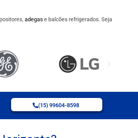
positores,
adegas
e balcões refrigerados. Seja
(15) 99604-8598