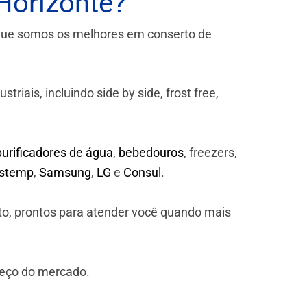
Horizonte?
que somos os melhores em conserto de
iais, incluindo side by side, frost free,
purificadores de água
,
bebedouros
, freezers,
astemp
,
Samsung
,
LG
e
Consul
.
to, prontos para atender você quando mais
reço do mercado.