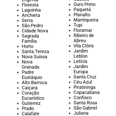
Ouro Preto
Floresta
Paquetá
Lagoinha
Planalto
Anchieta
Mantiqueira
Serra
Tupi
São Pedro
Floramar
Cidade Nova
Ribeiro de
Sagrada
Abreu
Família
Vila Clóris
Horto
Jardim
Santa Tereza
Leblon
Nova Suíssa
Letícia
Nova
Jardim
Granada
Europa
Padre
Santa Cruz
Eustáquio
Céu Azul
Alto Barroca
Piratininga
Caiçara
Copacabana
Coração
Confisco
Eucarístico
Santa Rosa
Gutierrez
São Gabriel
Prado
Juliana
Calafate