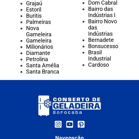
Dom Cabral
Grajaú
Bairro das
Estoril
Indústrias I
Buritis
Bairro Novo
Palmeiras
das
Nova
Indústrias
Gameleira
Bernadete
Gameleira
Bonsucesso
Milionários
Brasil
Diamante
Industrial
Petrolina
Cardoso
Santa Amélia
Santa Branca
Navegação