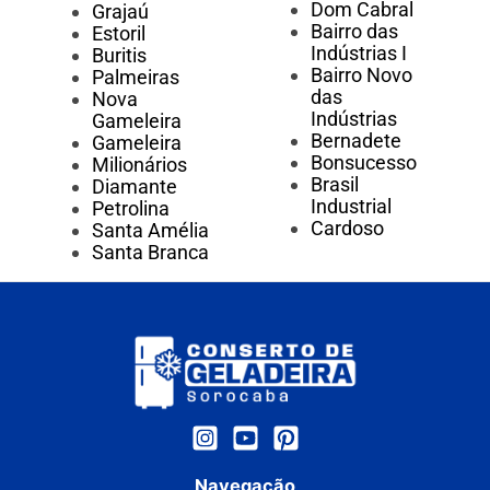
Dom Cabral
Grajaú
Bairro das
Estoril
Indústrias I
Buritis
Bairro Novo
Palmeiras
das
Nova
Indústrias
Gameleira
Bernadete
Gameleira
Bonsucesso
Milionários
Brasil
Diamante
Industrial
Petrolina
Cardoso
Santa Amélia
Santa Branca
Navegação