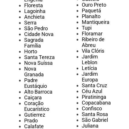
Ouro Preto
Floresta
Paquetá
Lagoinha
Planalto
Anchieta
Mantiqueira
Serra
Tupi
São Pedro
Floramar
Cidade Nova
Ribeiro de
Sagrada
Abreu
Família
Vila Clóris
Horto
Jardim
Santa Tereza
Leblon
Nova Suíssa
Letícia
Nova
Jardim
Granada
Europa
Padre
Santa Cruz
Eustáquio
Céu Azul
Alto Barroca
Piratininga
Caiçara
Copacabana
Coração
Confisco
Eucarístico
Santa Rosa
Gutierrez
São Gabriel
Prado
Juliana
Calafate