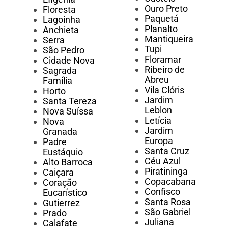
Ouro Preto
Floresta
Paquetá
Lagoinha
Planalto
Anchieta
Mantiqueira
Serra
Tupi
São Pedro
Floramar
Cidade Nova
Ribeiro de
Sagrada
Abreu
Família
Vila Clóris
Horto
Jardim
Santa Tereza
Leblon
Nova Suíssa
Letícia
Nova
Jardim
Granada
Europa
Padre
Santa Cruz
Eustáquio
Céu Azul
Alto Barroca
Piratininga
Caiçara
Copacabana
Coração
Confisco
Eucarístico
Santa Rosa
Gutierrez
São Gabriel
Prado
Juliana
Calafate