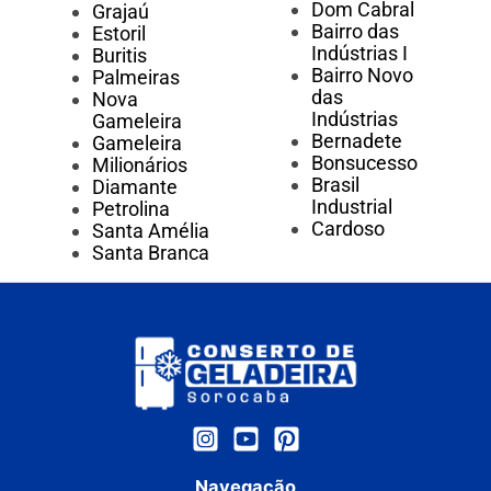
Dom Cabral
Grajaú
Bairro das
Estoril
Indústrias I
Buritis
Bairro Novo
Palmeiras
das
Nova
Indústrias
Gameleira
Bernadete
Gameleira
Bonsucesso
Milionários
Brasil
Diamante
Industrial
Petrolina
Cardoso
Santa Amélia
Santa Branca
Navegação