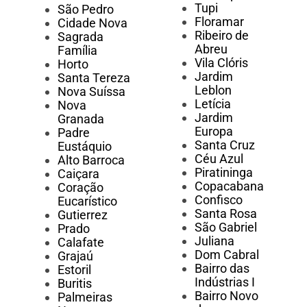
Tupi
São Pedro
Floramar
Cidade Nova
Ribeiro de
Sagrada
Abreu
Família
Vila Clóris
Horto
Jardim
Santa Tereza
Leblon
Nova Suíssa
Letícia
Nova
Jardim
Granada
Europa
Padre
Santa Cruz
Eustáquio
Céu Azul
Alto Barroca
Piratininga
Caiçara
Copacabana
Coração
Confisco
Eucarístico
Santa Rosa
Gutierrez
São Gabriel
Prado
Juliana
Calafate
Dom Cabral
Grajaú
Bairro das
Estoril
Indústrias I
Buritis
Bairro Novo
Palmeiras